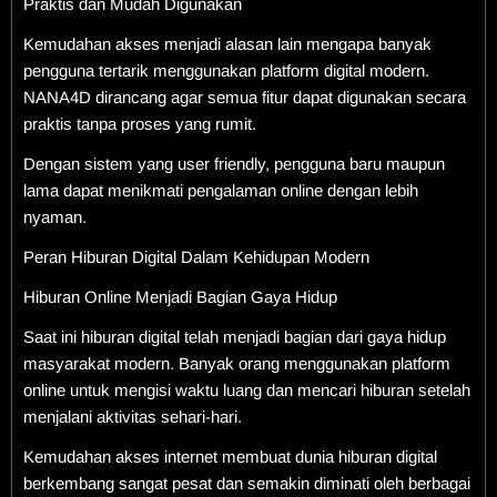
Praktis dan Mudah Digunakan
Kemudahan akses menjadi alasan lain mengapa banyak
pengguna tertarik menggunakan platform digital modern.
NANA4D dirancang agar semua fitur dapat digunakan secara
praktis tanpa proses yang rumit.
Dengan sistem yang user friendly, pengguna baru maupun
lama dapat menikmati pengalaman online dengan lebih
nyaman.
Peran Hiburan Digital Dalam Kehidupan Modern
Hiburan Online Menjadi Bagian Gaya Hidup
Saat ini hiburan digital telah menjadi bagian dari gaya hidup
masyarakat modern. Banyak orang menggunakan platform
online untuk mengisi waktu luang dan mencari hiburan setelah
menjalani aktivitas sehari-hari.
Kemudahan akses internet membuat dunia hiburan digital
berkembang sangat pesat dan semakin diminati oleh berbagai