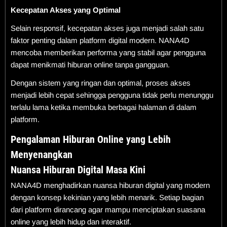
Kecepatan Akses yang Optimal
Selain responsif, kecepatan akses juga menjadi salah satu
faktor penting dalam platform digital modern. NANA4D
mencoba memberikan performa yang stabil agar pengguna
dapat menikmati hiburan online tanpa gangguan.
Dengan sistem yang ringan dan optimal, proses akses
menjadi lebih cepat sehingga pengguna tidak perlu menunggu
terlalu lama ketika membuka berbagai halaman di dalam
platform.
Pengalaman Hiburan Online yang Lebih
Menyenangkan
Nuansa Hiburan Digital Masa Kini
NANA4D menghadirkan nuansa hiburan digital yang modern
dengan konsep kekinian yang lebih menarik. Setiap bagian
dari platform dirancang agar mampu menciptakan suasana
online yang lebih hidup dan interaktif.