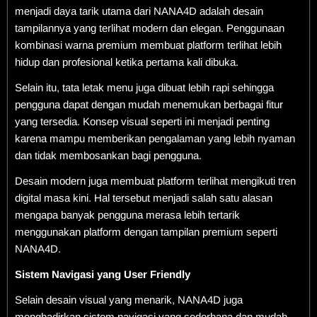
menjadi daya tarik utama dari NANA4D adalah desain
tampilannya yang terlihat modern dan elegan. Penggunaan
kombinasi warna premium membuat platform terlihat lebih
hidup dan profesional ketika pertama kali dibuka.
Selain itu, tata letak menu juga dibuat lebih rapi sehingga
pengguna dapat dengan mudah menemukan berbagai fitur
yang tersedia. Konsep visual seperti ini menjadi penting
karena mampu memberikan pengalaman yang lebih nyaman
dan tidak membosankan bagi pengguna.
Desain modern juga membuat platform terlihat mengikuti tren
digital masa kini. Hal tersebut menjadi salah satu alasan
mengapa banyak pengguna merasa lebih tertarik
menggunakan platform dengan tampilan premium seperti
NANA4D.
Sistem Navigasi yang User Friendly
Selain desain visual yang menarik, NANA4D juga
menghadirkan sistem navigasi yang sederhana dan mudah