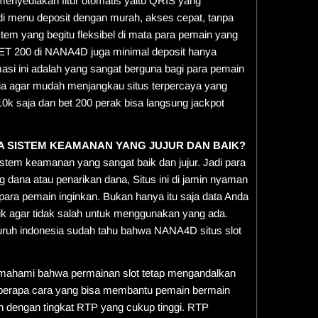
nyediakan fitur otomatis yaitu QRIS yang
di menu deposit dengan murah, akses cepat, tanpa
istem yang begitu fleksibel di mata para pemain yang
 BET 200 di NANA4D juga minimal deposit hanya
masi ini adalah yang sangat berguna bagi para pemain
a agar mudah menjangkau situs terpercaya yang
10k saja dan bet 200 perak bisa langsung jackpot
YA SISTEM KEAMANAN YANG JUJUR DAN BAIK?
 sistem keamanan yang sangat baik dan jujur. Jadi para
ng dana atau penarikan dana, Situs ini di jamin nyaman
ara pemain inginkan. Bukan hanya itu saja data Anda
aik agar tidak salah untuk menggunakan yang ada.
luruh indonesia sudah tahu bahwa NANA4D situs slot
mahami bahwa permainan slot tetap mengandalkan
eberapa cara yang bisa membantu pemain bermain
an dengan tingkat RTP yang cukup tinggi. RTP