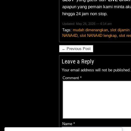
apapun yang pemain kami minta aka
hingga 24 jam non stop.
Updated: May 26, 2026 — 6:14 am
Tags:
mudah dimenangkan
,
slot dijami
NANA4D
,
slot NANA4D lengkap
,
slot re
← Previous Post
Leave a Reply
Your email address will not be published.
Comment
*
Name
*