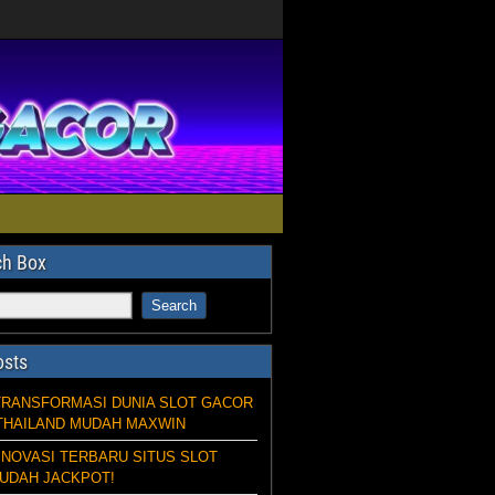
ch Box
osts
TRANSFORMASI DUNIA SLOT GACOR
THAILAND MUDAH MAXWIN
INOVASI TERBARU SITUS SLOT
UDAH JACKPOT!