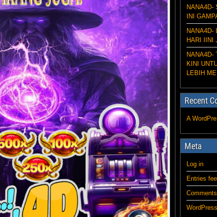
NANA4D- 
INI GAM
NANA4D- 
HARI IINI
NANA4D- 
KINI UN
LEBIH M
Recent 
A WordPre
Meta
Log in
Entries fe
Comments
WordPress