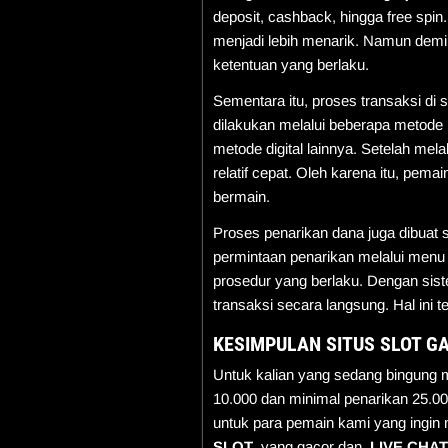
deposit, cashback, hingga free spi
menjadi lebih menarik. Namun demi
ketentuan yang berlaku.
Sementara itu, proses transaksi di s
dilakukan melalui beberapa metode 
metode digital lainnya. Setelah me
relatif cepat. Oleh karena itu, pema
bermain.
Proses penarikan dana juga dibuat
permintaan penarikan melalui menu
prosedur yang berlaku. Dengan sis
transaksi secara langsung. Hal ini 
KESIMPULAN SITUS SLOT G
Untuk kalian yang sedang bingung 
10.000 dan minimal penarikan 25.00
untuk para pemain kami yang ingin 
SLOT
yang gacor dan
LIVE CHAT