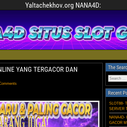
Yaltachekhov.org NANA4D:
The Sear
ONLINE YANG TERGACOR DAN
Comments
Recent P
SLOT88- 
SERVER 
NANA4D- 
GACOR M