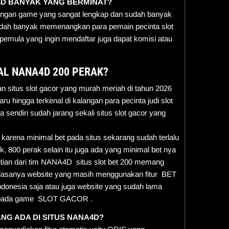
4D BANYAK YANG BERMINAT?
dengan game yang sangat lengkap dan sudah banyak
i sudah banyak memenangkan para pemain pecinta slot
 pemula yang ingin mendaftar juga dapat komisi atau
AL NANA4D 200 PERAK?
 situs slot gacor yang murah meriah di tahun 2026
 hingga terkenal di kalangan para pecinta judi slot
 sendiri sudah jarang sekali situs slot gacor yang
arena minimal bet pada situs sekarang sudah terlalu
ak, 800 perak selain itu juga ada yang minimal bet nya
litian dari tim NANA4D
situs slot bet 200 memang
 biasanya website yang masih menggunakan fitur
BET
indonesia saja atau juga website yang sudah lama
ma pada game
SLOT
GACOR
.
ANG ADA DI SITUS NANA4D?