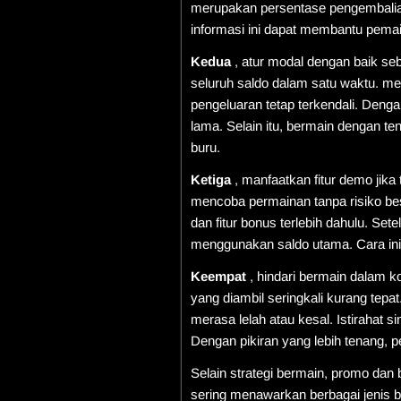
merupakan persentase pengembalia
informasi ini dapat membantu pemai
Kedua
, atur modal dengan baik s
seluruh saldo dalam satu waktu. m
pengeluaran tetap terkendali. Denga
lama. Selain itu, bermain dengan 
buru.
Ketiga
, manfaatkan fitur demo ji
mencoba permainan tanpa risiko b
dan fitur bonus terlebih dahulu. S
menggunakan saldo utama. Cara ini s
Keempat
, hindari bermain dalam ko
yang diambil seringkali kurang tepat.
merasa lelah atau kesal. Istirahat
Dengan pikiran yang lebih tenang, 
Selain strategi bermain, promo dan
sering menawarkan berbagai jenis 